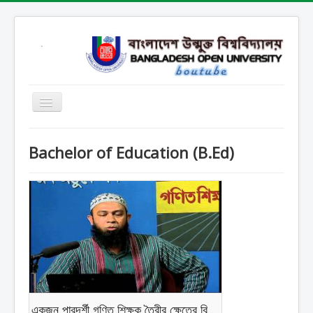
Home
Bachelor of Education (B.Ed)
Open School
SARD
SOB
SOE
SSHL
SST
Contact
একজন পারদর্শী গণিত শিক্ষক তৈরীর ক্ষেত্রে বিবেচ্য বিষয় সমূহ