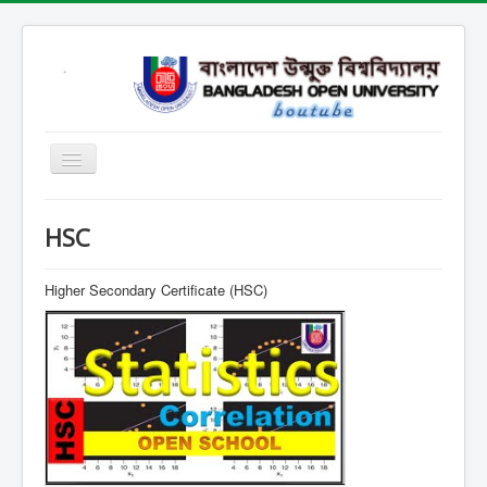
Home
HSC
Open School
SARD
Higher Secondary Certificate (HSC)
SOB
SOE
SSHL
SST
Contact