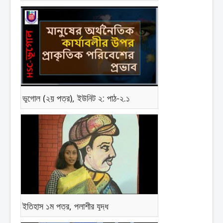
ভূগোল (২য় পত্র), ইউনিট ২: পাঠ-২.১
ইতিহাস ১ম পত্র, পলাশীর যুদ্ধ