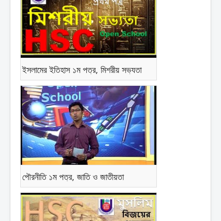
ইসলামের ইতিহাস ১ম পত্র, মিশরীয় সভ্যতা
পৌরনীতি ১ম পত্র, জাতি ও জাতীয়তা