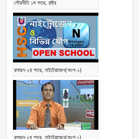
পৌরনীতি ১ম পত্র, রাষ্ট্র
রসায়ন-২য় পত্র, নাইট্রোজেন(অংশ-২)
রসায়ন-২য় পত্র, নাইট্রোজেন(অংশ-১)