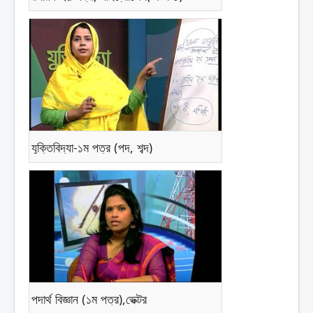
যুক্তিবিদ্যা-১ম পত্র (পদ, শব্দ)
পদার্থ বিজ্ঞান (১ম পত্র),ভেক্টর