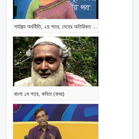
গার্হস্থ্য অর্থনীতি, ২য় পত্র, দেহের অতিরিক্ত ওজনের কুফল
বাংলা ১ম পত্র, কবিতা (কবর)