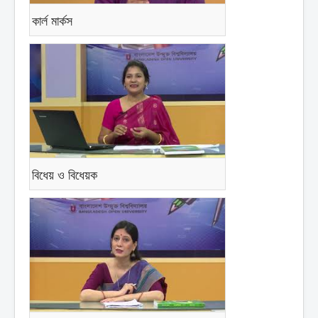
কার্ল মার্কস
বিধেয় ও বিধেয়ক