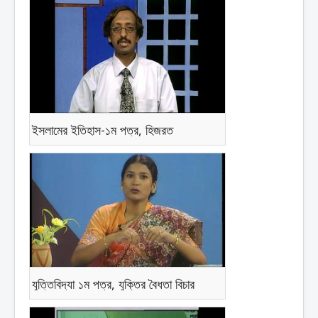
ইসলামের ইতিহাস-১ম পত্র, হিজরত
যুত্তিবিদ্যা ১ম পত্র, যুক্তির বৈধতা বিচার