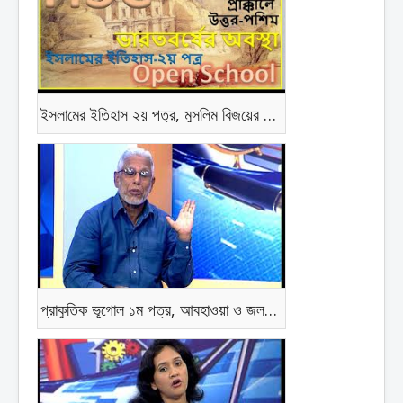
ইসলামের ইতিহাস ২য় পত্র, মুসলিম বিজয়ের প্রাক্কালে উত্তর-পশ্চিম ভারতবর্ষের অবস্থা
প্রাকুতিক ভূগোল ১ম পত্র, আবহাওয়া ও জলবায়ু,